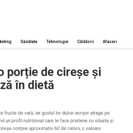
keting
Sănătate
Tehnologie
Călătorii
Afaceri
o porție de cireșe și
ză în dietă
e fructe de vară, iar gustul lor dulce-acrișor atrage pe
d un profil nutrițional care le face prietene cu silueta și
reșe conține aproximativ 60 de calorii, o valoare