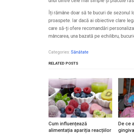
unul dintre cele mai simple și plăcute răs
Îți rămâne doar să te bucuri de sezonul lo
proaspete. Iar dacă ai obiective clare leg
care să-ți ofere recomandări personalizate
mâncarea, una bazată pe echilibru, bucurie
Categories:
Sănătate
RELATED POSTS
Cum influențează
De ce a
alimentația apariția reacțiilor
gingiva