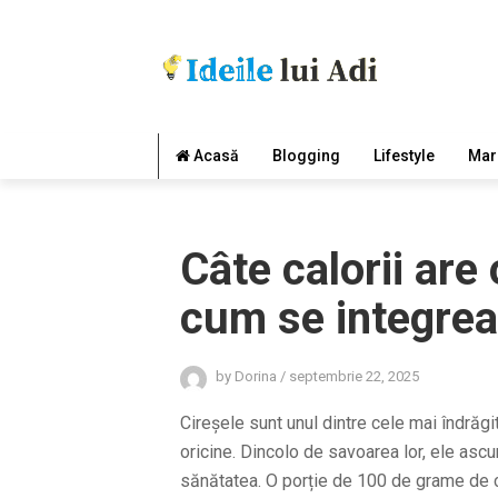
Acasă
Blogging
Lifestyle
Mar
Câte calorii are 
cum se integrea
by
Dorina
/
septembrie 22, 2025
Cireșele sunt unul dintre cele mai îndrăgit
oricine. Dincolo de savoarea lor, ele ascun
sănătatea. O porție de 100 de grame de ci