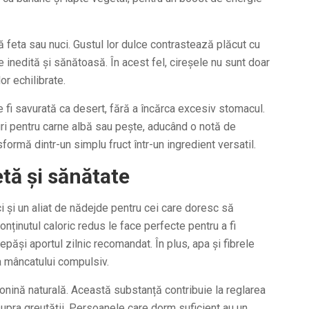
ză feta sau nuci. Gustul lor dulce contrastează plăcut cu
 inedită și sănătoasă. În acest fel, cireșele nu sunt doar
or echilibrate.
e fi savurată ca desert, fără a încărca excesiv stomacul.
uri pentru carne albă sau pește, aducând o notă de
formă dintr-un simplu fruct într-un ingredient versatil.
etă și sănătate
i și un aliat de nădejde pentru cei care doresc să
ținutul caloric redus le face perfecte pentru a fi
ăși aportul zilnic recomandat. În plus, apa și fibrele
ea mâncatului compulsiv.
tonină naturală. Această substanță contribuie la reglarea
upra greutății. Persoanele care dorm suficient au un