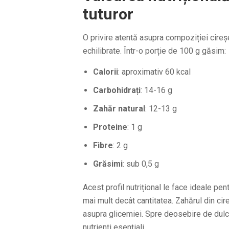
tuturor
O privire atentă asupra compoziției cireșe
echilibrate. Într-o porție de 100 g găsim:
Calorii
: aproximativ 60 kcal
Carbohidrați
: 14-16 g
Zahăr natural
: 12-13 g
Proteine
: 1 g
Fibre
: 2 g
Grăsimi
: sub 0,5 g
Acest profil nutrițional le face ideale pen
mai mult decât cantitatea. Zahărul din cir
asupra glicemiei. Spre deosebire de dulciu
nutrienți esențiali.