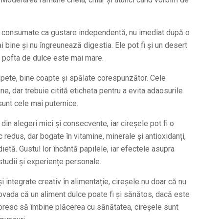
ui consumate ca gustare independentă, nu imediat după o
bine și nu îngreunează digestia. Ele pot fi și un desert
d pofta de dulce este mai mare.
ete, bine coapte și spălate corespunzător. Cele
ne, dar trebuie citită eticheta pentru a evita adaosurile
 sunt cele mai puternice.
 din alegeri mici și consecvente, iar cireșele pot fi o
c redus, dar bogate în vitamine, minerale și antioxidanți,
ietă. Gustul lor încântă papilele, iar efectele asupra
tudii și experiențe personale.
integrate creativ în alimentație, cireșele nu doar că nu
t dovada că un aliment dulce poate fi și sănătos, dacă este
doresc să îmbine plăcerea cu sănătatea, cireșele sunt