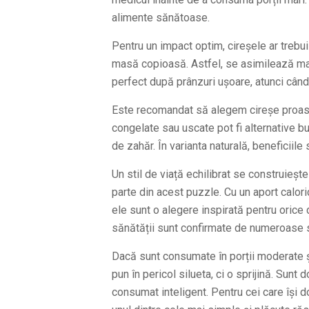
alimente sănătoase.
Pentru un impact optim, cireșele ar treb
masă copioasă. Astfel, se asimilează mai 
perfect după prânzuri ușoare, atunci cân
Este recomandat să alegem cireșe proasp
congelate sau uscate pot fi alternative bu
de zahăr. În varianta naturală, beneficiile
Un stil de viață echilibrat se construiește
parte din acest puzzle. Cu un aport calori
ele sunt o alegere inspirată pentru orice d
sănătății sunt confirmate de numeroase s
Dacă sunt consumate în porții moderate și 
pun în pericol silueta, ci o sprijină. Sun
consumat inteligent. Pentru cei care își 