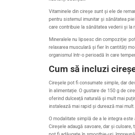
Vitaminele din cireșe sunt și ele de rema
pentru sistemul imunitar și sănătatea pie
care contribuie la sănătatea vederii și la 
Mineralele nu lipsesc din compoziție: pot
relaxarea musculară și fier în cantități m
organismul într-o perioadă în care temper
Cum să incluzi cireșel
Cireșele pot fi consumate simple, dar dev
în alimentație. O gustare de 150 g de cire
oferind dulceață naturală și mult mai puține
instalează mai rapid și durează mai mult.
O modalitate simplă de a le integra este a
Cireșele adaugă savoare, dar și culoare,
pot fi adăugate în smoothie-uri, împreună