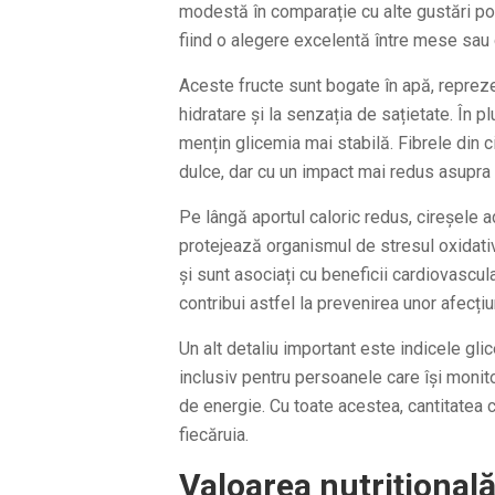
modestă în comparație cu alte gustări pop
fiind o alegere excelentă între mese sau 
Aceste fructe sunt bogate în apă, reprez
hidratare și la senzația de sațietate. În pl
mențin glicemia mai stabilă. Fibrele din c
dulce, dar cu un impact mai redus asupra ap
Pe lângă aportul caloric redus, cireșele a
protejează organismul de stresul oxidativ
și sunt asociați cu beneficii cardiovascu
contribui astfel la prevenirea unor afecțiu
Un alt detaliu important este indicele gli
inclusiv pentru persoanele care își monit
de energie. Cu toate acestea, cantitatea 
fiecăruia.
Valoarea nutrițională