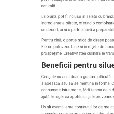
naturală.
La prânz, pot fi incluse în salate cu brân
ingredientele sărate, oferind o combinație
un desert, ci și o parte activă a preparatel
Pentru cină, o porție mică de cireșe poat
Ele se potrivesc bine și în rețete de sos
prospețime. Creativitatea culinară le trans
Beneficii pentru silu
Cireșele nu sunt doar o gustare plăcută, c
slăbească sau să se mențină în formă. Con
consumate între mese, fără teama de a dep
ajută la reglarea apetitului și la prevenir
Un alt avantaj este conținutul lor de mela
somnului, ceea ce are un impact direct as