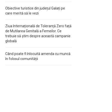
Obiective turistice din județul Galați pe
care merită să le vezi
Ziua Internațională de Toleranță Zero față
de Mutilarea Genitală a Femeilor. Ce
trebuie să știm despre această campanie
globală
Când poate fi înlocuită amenda cu muncă
în folosul comunității