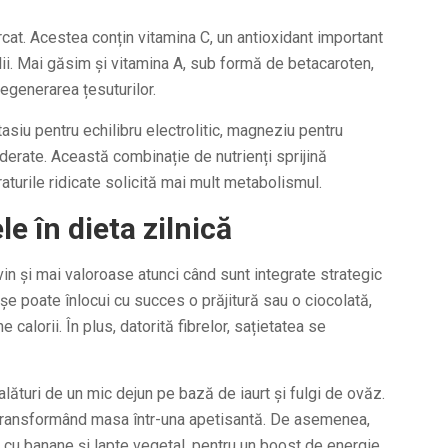
rcat. Acestea conțin vitamina C, un antioxidant important
lii. Mai găsim și vitamina A, sub formă de betacaroten,
regenerarea țesuturilor.
asiu pentru echilibru electrolitic, magneziu pentru
oderate. Această combinație de nutrienți sprijină
aturile ridicate solicită mai mult metabolismul.
e în dieta zilnică
in și mai valoroase atunci când sunt integrate strategic
șe poate înlocui cu succes o prăjitură sau o ciocolată,
 calorii. În plus, datorită fibrelor, sațietatea se
lături de un mic dejun pe bază de iaurt și fulgi de ovăz.
 transformând masa într-una apetisantă. De asemenea,
 cu banane și lapte vegetal, pentru un boost de energie