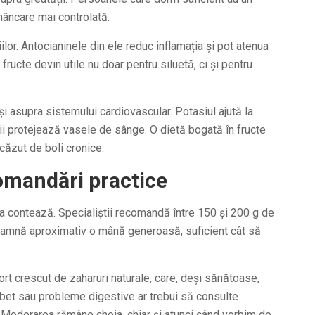
mâncare mai controlată.
iilor. Antocianinele din ele reduc inflamația și pot atenua
 fructe devin utile nu doar pentru siluetă, ci și pentru
i asupra sistemului cardiovascular. Potasiul ajută la
nții protejează vasele de sânge. O dietă bogată în fructe
căzut de boli cronice.
comandări practice
a contează. Specialiștii recomandă între 150 și 200 g de
seamnă aproximativ o mână generoasă, suficient cât să
t crescut de zaharuri naturale, care, deși sănătoase,
abet sau probleme digestive ar trebui să consulte
. Moderarea rămâne cheia, chiar și atunci când vorbim de