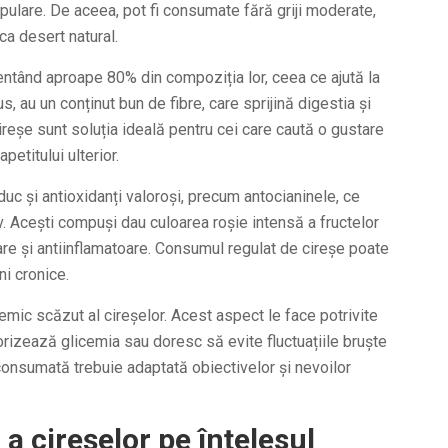
ulare. De aceea, pot fi consumate fără griji moderate,
ca desert natural.
entând aproape 80% din compoziția lor, ceea ce ajută la
us, au un conținut bun de fibre, care sprijină digestia și
ireșe sunt soluția ideală pentru cei care caută o gustare
etitului ulterior.
duc și antioxidanți valoroși, precum antocianinele, ce
. Acești compuși dau culoarea roșie intensă a fructelor
lare și antiinflamatoare. Consumul regulat de cireșe poate
ni cronice.
cemic scăzut al cireșelor. Acest aspect le face potrivite
orizează glicemia sau doresc să evite fluctuațiile bruște
consumată trebuie adaptată obiectivelor și nevoilor
 a cireșelor pe înțelesul