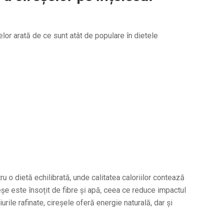
lor arată de ce sunt atât de populare în dietele
tru o dietă echilibrată, unde calitatea caloriilor contează
eșe este însoțit de fibre și apă, ceea ce reduce impactul
rile rafinate, cireșele oferă energie naturală, dar și