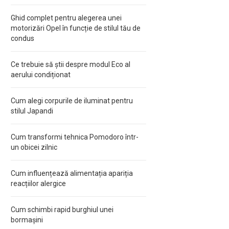
Ghid complet pentru alegerea unei
motorizări Opel în funcție de stilul tău de
condus
Ce trebuie să știi despre modul Eco al
aerului condiționat
Cum alegi corpurile de iluminat pentru
stilul Japandi
Cum transformi tehnica Pomodoro într-
un obicei zilnic
Cum influențează alimentația apariția
reacțiilor alergice
Cum schimbi rapid burghiul unei
bormașini