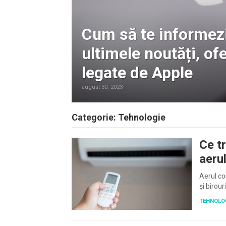
Cum să te informez
ultimele noutăți, ofe
legate de Apple
august 30, 2023
Categorie:
Tehnologie
Ce t
aeru
PAGINAȚIE
ARTICOLE
Aerul co
și birou
TEHNOLO