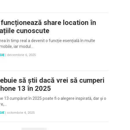
funcționează share location în
cațiile cunoscute
rea în timp real a devenit o funcție esențială în multe
i mobile, iar modul…
GIE
|
decembrie 6, 2025
ebuie să știi dacă vrei să cumperi
Phone 13 în 2025
e 13 cumpărat în 2025 poate fi o alegere inspirată, dar și o
re,…
GIE
|
octombrie 4, 2025