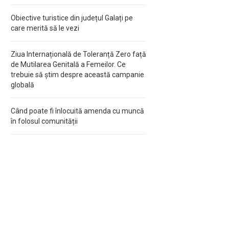
Obiective turistice din județul Galați pe
care merită să le vezi
Ziua Internațională de Toleranță Zero față
de Mutilarea Genitală a Femeilor. Ce
trebuie să știm despre această campanie
globală
Când poate fi înlocuită amenda cu muncă
în folosul comunității