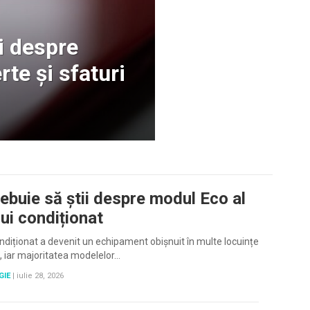
i despre
rte și sfaturi
rebuie să știi despre modul Eco al
lui condiționat
ndiționat a devenit un echipament obișnuit în multe locuințe
ri, iar majoritatea modelelor…
GIE
|
iulie 28, 2026