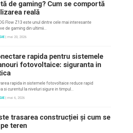
etă de gaming? Cum se comportă
ilizarea reală
 Flow Z13 este unul dintre cele mai interesante
ive de gaming din ultimii…
GIE
|
mai 20, 2026
nectare rapida pentru sistemele
anouri fotovoltaice: siguranta in
tica
area rapida in sistemele fotovoltaice reduce rapid
a si curentul la niveluri sigure in timpul…
GIE
|
mai 6, 2026
ste trasarea construcției și cum se
 pe teren