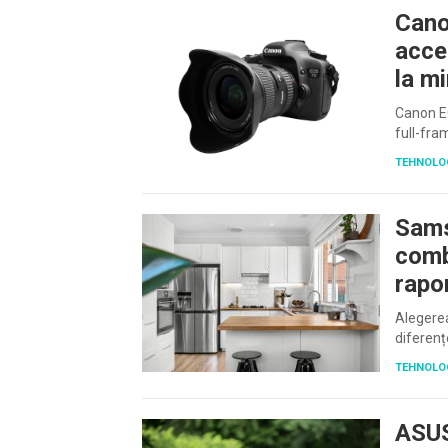
Cano
acce
la mi
Canon EO
full-fra
TEHNOLO
Sams
comb
rapo
Alegerea
diferenț
TEHNOLO
ASUS