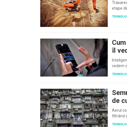
Trasarea
etape di
TEHNOLO
Cum 
îl v
Inteligen
vedem on
TEHNOLO
Semn
de c
Aerul co
filtrând 
TEHNOLO