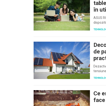
tabl
în ut
ASUS ROG
dispozit
TEHNOLO
Deco
de p
prac
Dezactiv
tensiune
TEHNOLO
Ce e
face