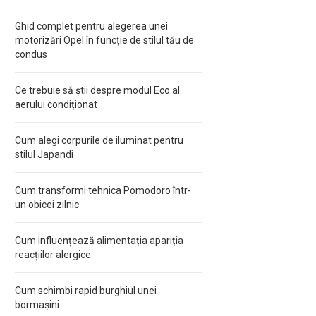
Ghid complet pentru alegerea unei
motorizări Opel în funcție de stilul tău de
condus
Ce trebuie să știi despre modul Eco al
aerului condiționat
Cum alegi corpurile de iluminat pentru
stilul Japandi
Cum transformi tehnica Pomodoro într-
un obicei zilnic
Cum influențează alimentația apariția
reacțiilor alergice
Cum schimbi rapid burghiul unei
bormașini