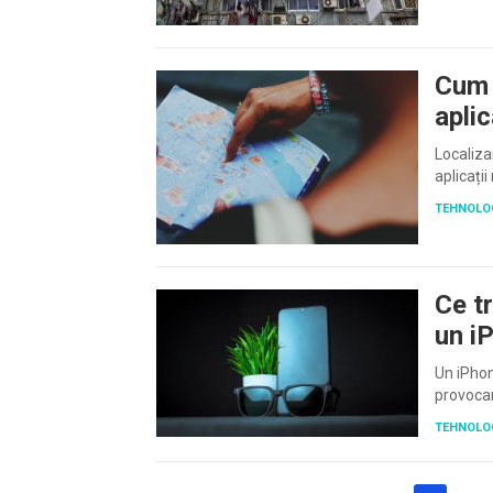
Cum 
apli
Localiza
aplicați
TEHNOLO
Ce tr
un i
Un iPhon
provoca
TEHNOLO