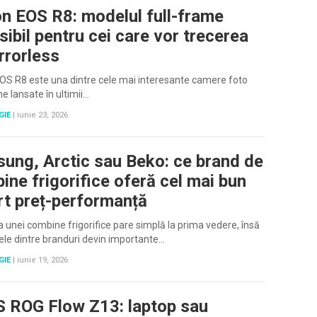
n EOS R8: modelul full-frame
sibil pentru cei care vor trecerea
rrorless
S R8 este una dintre cele mai interesante camere foto
me lansate în ultimii…
GIE
|
iunie 23, 2026
ung, Arctic sau Beko: ce brand de
ine frigorifice oferă cel mai bun
rt preț-performanță
 unei combine frigorifice pare simplă la prima vedere, însă
ele dintre branduri devin importante…
GIE
|
iunie 19, 2026
 ROG Flow Z13: laptop sau