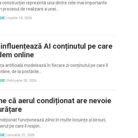
 construcției reprezintă una dintre cele mai importante
n procesul de realizare a unei…
GIE
|
martie 19, 2026
influențează AI conținutul pe care
edem online
ța artificială modelează în fiecare zi conținutul pe care îl
line, de la postările…
GIE
|
februarie 20, 2026
e că aerul condiționat are nevoie
urățare
ndiționat funcționează zilnic în multe locuințe și birouri,
aerul pe care îl respiri…
GIE
|
ianuarie 21, 2026