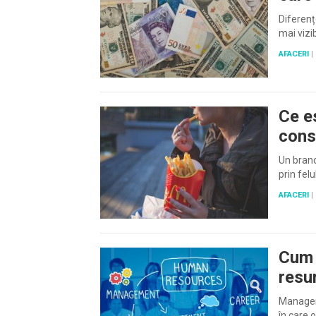
Diferenț
mai vizib
AFACERI
|
Ce e
cons
Un brand
prin felu
AFACERI
|
Cum 
resu
Managem
în care o