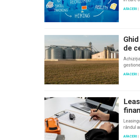
AFACERI
|
Ghid 
de c
Achiziți
gestione
AFACERI
|
Leas
fina
Leasingu
rândul a
AFACERI
|