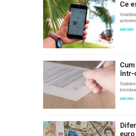
Ce es
Volatili
activelo
AFACERI
|
Cum 
într-
Stabilir
întotdea
AFACERI
|
Difer
euro 