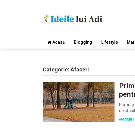
Acasă
Blogging
Lifestyle
Mar
Categorie:
Afaceri
Primu
pentr
PAGINAȚIE
ARTICOLE
Primul j
de stabi
AFACERI
|