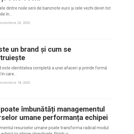
ele dintre noile serii de bancnote euro și cele vechi devin tot
ile în…
noiembrie 25, 2025
ste un brand și cum se
truiește
 este identitatea completă a unei afaceri și prinde formă
l în care…
noiembrie 18, 2025
poate îmbunătăți managementul
rselor umane performanța echipei
entul resurselor umane poate transforma radical modul
 echipă își atinge obiectivele. Printr-o…