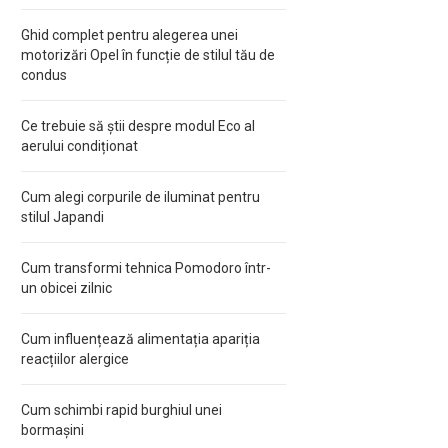
Ghid complet pentru alegerea unei
motorizări Opel în funcție de stilul tău de
condus
Ce trebuie să știi despre modul Eco al
aerului condiționat
Cum alegi corpurile de iluminat pentru
stilul Japandi
Cum transformi tehnica Pomodoro într-
un obicei zilnic
Cum influențează alimentația apariția
reacțiilor alergice
Cum schimbi rapid burghiul unei
bormașini