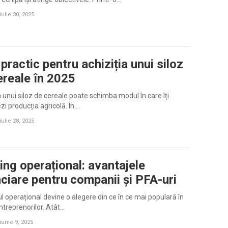
iulie 30, 2025
practic pentru achiziția unui siloz
ereale în 2025
a unui siloz de cereale poate schimba modul în care îți
zi producția agricolă. În…
iulie 28, 2025
ing operațional: avantajele
nciare pentru companii și PFA-uri
l operațional devine o alegere din ce în ce mai populară în
ntreprenorilor. Atât…
iunie 9, 2025