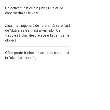
Obiective turistice din județul Galați pe
care merită să le vezi
Ziua Internațională de Toleranță Zero față
de Mutilarea Genitală a Femeilor. Ce
trebuie să știm despre această campanie
globală
Când poate fi înlocuită amenda cu muncă
în folosul comunității