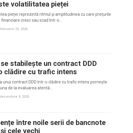
te volatilitatea pieței
tatea pieței reprezintă ritmul și amplitudinea cu care prețurile
r financiare cresc sau scad într-o…
februarie 23, 2026
se stabilește un contract DDD
o clădire cu trafic intens
ea unui contract DDD într-o clădire cu trafic intens pornește
una de la evaluarea atentă…
decembrie 9, 2025
ențe între noile serii de bancnote
și cele vechi