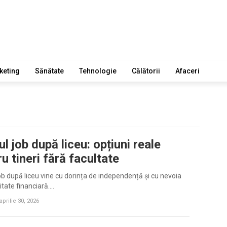
keting
Sănătate
Tehnologie
Călătorii
Afaceri
l job după liceu: opțiuni reale
u tineri fără facultate
ob după liceu vine cu dorința de independență și cu nevoia
litate financiară.…
aprilie 30, 2026