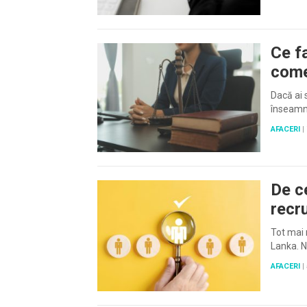
Ce f
come
Dacă ai 
înseamn
AFACERI
|
De c
recr
Tot mai 
Lanka. N
AFACERI
|