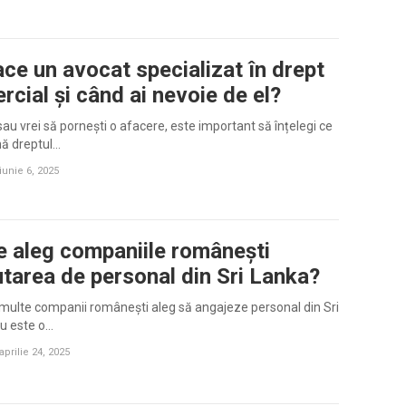
ace un avocat specializat în drept
rcial și când ai nevoie de el?
sau vrei să pornești o afacere, este important să înțelegi ce
ă dreptul…
iunie 6, 2025
e aleg companiile românești
utarea de personal din Sri Lanka?
multe companii românești aleg să angajeze personal din Sri
u este o…
aprilie 24, 2025