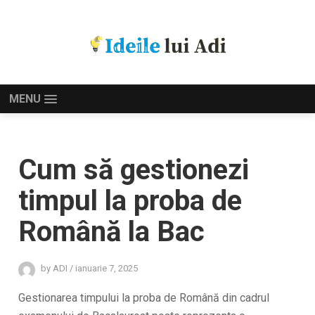
MENU
Cum să gestionezi
timpul la proba de
Română la Bac
by
ADI
/
ianuarie 7, 2025
Gestionarea timpului la proba de Română din cadrul