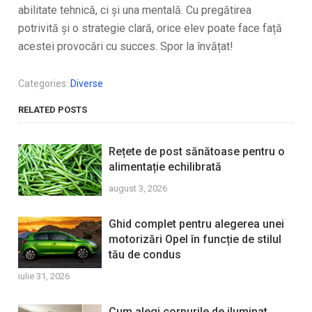
abilitate tehnică, ci și una mentală. Cu pregătirea
potrivită și o strategie clară, orice elev poate face față
acestei provocări cu succes. Spor la învățat!
Categories:
Diverse
RELATED POSTS
Rețete de post sănătoase pentru o
alimentație echilibrată
august 3, 2026
Ghid complet pentru alegerea unei
motorizări Opel în funcție de stilul
tău de condus
iulie 31, 2026
Cum alegi corpurile de iluminat