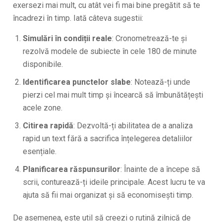
exersezi mai mult, cu atât vei fi mai bine pregătit să te
încadrezi în timp. Iată câteva sugestii:
Simulări în condiții reale
: Cronometrează-te și
rezolvă modele de subiecte în cele 180 de minute
disponibile.
Identificarea punctelor slabe
: Notează-ți unde
pierzi cel mai mult timp și încearcă să îmbunătățești
acele zone.
Citirea rapidă
: Dezvoltă-ți abilitatea de a analiza
rapid un text fără a sacrifica înțelegerea detaliilor
esențiale.
Planificarea răspunsurilor
: Înainte de a începe să
scrii, conturează-ți ideile principale. Acest lucru te va
ajuta să fii mai organizat și să economisești timp.
De asemenea, este util să creezi o rutină zilnică de