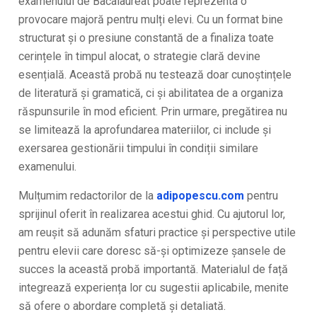
examenului de Bacalaureat poate reprezenta o
provocare majoră pentru mulți elevi. Cu un format bine
structurat și o presiune constantă de a finaliza toate
cerințele în timpul alocat, o strategie clară devine
esențială. Această probă nu testează doar cunoștințele
de literatură și gramatică, ci și abilitatea de a organiza
răspunsurile în mod eficient. Prin urmare, pregătirea nu
se limitează la aprofundarea materiilor, ci include și
exersarea gestionării timpului în condiții similare
examenului.
Mulțumim redactorilor de la
adipopescu.com
pentru
sprijinul oferit în realizarea acestui ghid. Cu ajutorul lor,
am reușit să adunăm sfaturi practice și perspective utile
pentru elevii care doresc să-și optimizeze șansele de
succes la această probă importantă. Materialul de față
integrează experiența lor cu sugestii aplicabile, menite
să ofere o abordare completă și detaliată.