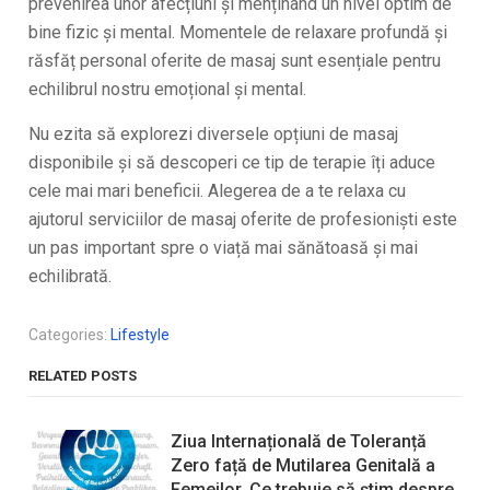
prevenirea unor afecțiuni și menținând un nivel optim de
bine fizic și mental. Momentele de relaxare profundă și
răsfăț personal oferite de masaj sunt esențiale pentru
echilibrul nostru emoțional și mental.
Nu ezita să explorezi diversele opțiuni de masaj
disponibile și să descoperi ce tip de terapie îți aduce
cele mai mari beneficii. Alegerea de a te relaxa cu
ajutorul serviciilor de masaj oferite de profesioniști este
un pas important spre o viață mai sănătoasă și mai
echilibrată.
Categories:
Lifestyle
RELATED POSTS
Ziua Internațională de Toleranță
Zero față de Mutilarea Genitală a
Femeilor. Ce trebuie să știm despre