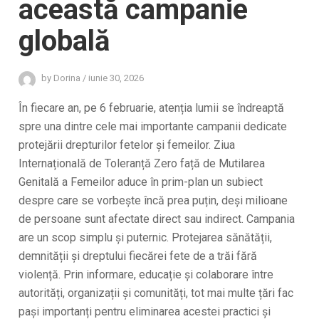
această campanie
globală
by
Dorina
/
iunie 30, 2026
În fiecare an, pe 6 februarie, atenția lumii se îndreaptă
spre una dintre cele mai importante campanii dedicate
protejării drepturilor fetelor și femeilor. Ziua
Internațională de Toleranță Zero față de Mutilarea
Genitală a Femeilor aduce în prim-plan un subiect
despre care se vorbește încă prea puțin, deși milioane
de persoane sunt afectate direct sau indirect. Campania
are un scop simplu și puternic. Protejarea sănătății,
demnității și dreptului fiecărei fete de a trăi fără
violență. Prin informare, educație și colaborare între
autorități, organizații și comunități, tot mai multe țări fac
pași importanți pentru eliminarea acestei practici și