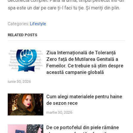
deconecta complet. Până la urmă, timpul petrecut într-un
spa este un dar pe care ți-l faci tu ție. Și meriți din plin.
Categories:
Lifestyle
RELATED POSTS
Ziua Internațională de Toleranță
Zero față de Mutilarea Genitală a
Femeilor. Ce trebuie să știm despre
această campanie globală
iunie 30, 2026
Cum alegi materialele pentru haine
de sezon rece
martie 30, 2026
De ce portofelul din piele rămâne