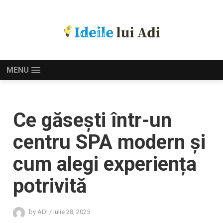
MENU
Ce găsești într-un
centru SPA modern și
cum alegi experiența
potrivită
by
ADI
/
iulie 28, 2025