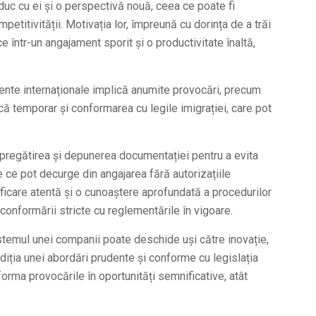
 aduc cu ei și o perspectivă nouă, ceea ce poate fi
etitivității. Motivația lor, împreună cu dorința de a trăi
e într-un angajament sporit și o productivitate înaltă,
lente internaționale implică anumite provocări, precum
ă temporar și conformarea cu legile imigrației, care pot
 pregătirea și depunerea documentației pentru a evita
le ce pot decurge din angajarea fără autorizațiile
icare atentă și o cunoaștere aprofundată a procedurilor
 conformării stricte cu reglementările în vigoare.
istemul unei companii poate deschide uși către inovație,
diția unei abordări prudente și conforme cu legislația
orma provocările în oportunități semnificative, atât