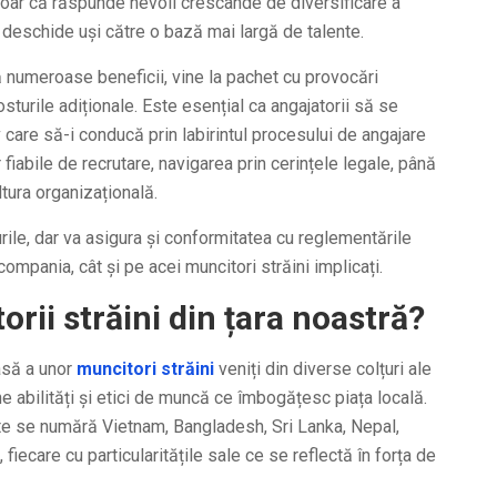
oar că răspunde nevoii crescânde de diversificare a
i deschide uși către o bază mai largă de talente.
ră numeroase beneficii, vine la pachet cu provocări
costurile adiționale. Este esențial ca angajatorii să se
care să-i conducă prin labirintul procesului de angajare
r fiabile de recrutare, navigarea prin cerințele legale, până
ultura organizațională.
ile, dar va asigura și conformitatea cu reglementările
 compania, cât și pe acei muncitori străini implicați.
orii străini din țara noastră?
asă a unor
muncitori străini
veniți din diverse colțuri ale
ne abilități și etici de muncă ce îmbogățesc piața locală.
te se numără Vietnam, Bangladesh, Sri Lanka, Nepal,
iecare cu particularitățile sale ce se reflectă în forța de