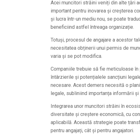
Acei muncitori străini veniți din alte țări
important pentru inovarea și creșterea comp
și lucra într-un mediu nou, se poate traduc
beneficiind astfel întreaga organizație.
Totuși, procesul de angajare a acestor ta
necesitatea obținerii unui permis de munc
varia și se pot modifica.
Companiile trebuie să fie meticuloase în
întârzierile și potențialele sancțiuni lega
necesare. Acest demers necesită o planif
legale, subliniind importanța informării și
Integrarea unor muncitori străini în ecos
diversitate și creștere economică, cu con
aplicabilă. Această strategie poate transf
pentru angajați, cât și pentru angajatori.