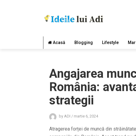
Acasă
Blogging
Lifestyle
Mar
Angajarea muncit
România: avanta
strategii
by
ADI
/
martie 6, 2024
Atragerea forței de muncă din străinătate