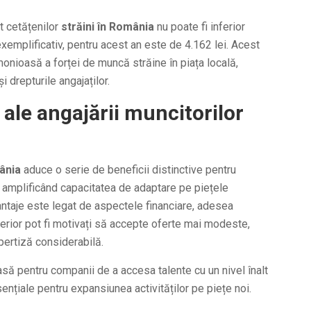
t cetățenilor
străini în România
nu poate fi inferior
xemplificativ, pentru acest an este de 4.162 lei. Acest
onioasă a forței de muncă străine în piața locală,
i drepturile angajaților.
 ale angajării muncitorilor
ânia
aduce o serie de beneficii distinctive pentru
i amplificând capacitatea de adaptare pe piețele
vantaje este legat de aspectele financiare, adesea
inferior pot fi motivați să accepte oferte mai modeste,
pertiză considerabilă.
să pentru companii de a accesa talente cu un nivel înalt
ențiale pentru expansiunea activităților pe piețe noi.