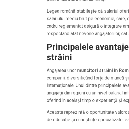
Legea română stabilește că salariul oferi
salariului mediu brut pe economie, care, e
cadru reglementat asigură o integrare arm
respectând atât nevoile angajatorilor, cât ș
Principalele avantaje
străini
Angajarea unor
muncitori străini în Rom
companii, diversificând forța de muncă ș
internaționale. Unul dintre principalele a
angajații din regiuni cu un nivel salarial 
oferind în același timp o experiență și ex
Aceasta reprezintă o oportunitate valoroa
de educație și cunoștințe specializate, es