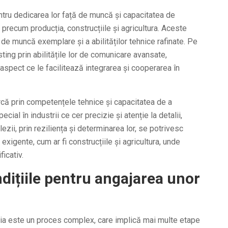
ntru dedicarea lor față de muncă și capacitatea de
precum producția, construcțiile și agricultura. Aceste
de muncă exemplare și a abilităților tehnice rafinate. Pe
isting prin abilitățile lor de comunicare avansate,
aspect ce le facilitează integrarea și cooperarea în
rcă prin competențele tehnice și capacitatea de a
cial în industrii ce cer precizie și atenție la detalii,
ezii, prin reziliența și determinarea lor, se potrivesc
exigente, cum ar fi construcțiile și agricultura, unde
icativ.
ndițiile pentru angajarea unor
nia este un proces complex, care implică mai multe etape