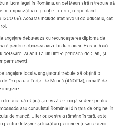
ru a lucra legal în România, un cetățean străin trebuie să
are corespunzătoare poziției oferite, respectând
 ISCO 08). Aceasta include atât nivelul de educație, cât
rol.
 de angajare debutează cu recunoașterea diploma de
esară pentru obținerea avizului de muncă. Există două
 detașare, valabil 12 luni într-o perioadă de 5 ani, și
lor permanenți.
e angajare locală, angajatorul trebuie să obțină o
ală de Ocupare a Forței de Muncă (ANOFM), urmată de
e imigrare.
ăin trebuie să obțină și o viză de lungă ședere pentru
ambasada sau consulatul României din țara de origine, în
ului de muncă. Ulterior, pentru a rămâne în țară, este
n pentru detașare și lucrători permanenți sau doi ani