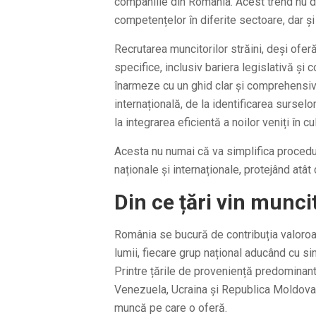
companiile din România. Acest trend nu d
competențelor în diferite sectoare, dar ș
Recrutarea muncitorilor străini, deși ofe
specifice, inclusiv bariera legislativă și 
înarmeze cu un ghid clar și comprehensiv 
internațională, de la identificarea surselo
la integrarea eficientă a noilor veniți în c
Acesta nu numai că va simplifica procedur
naționale și internaționale, protejând atât
Din ce țări vin muncit
România se bucură de contribuția valoro
lumii, fiecare grup național aducând cu si
Printre țările de proveniență predominan
Venezuela, Ucraina și Republica Moldova, f
muncă pe care o oferă.