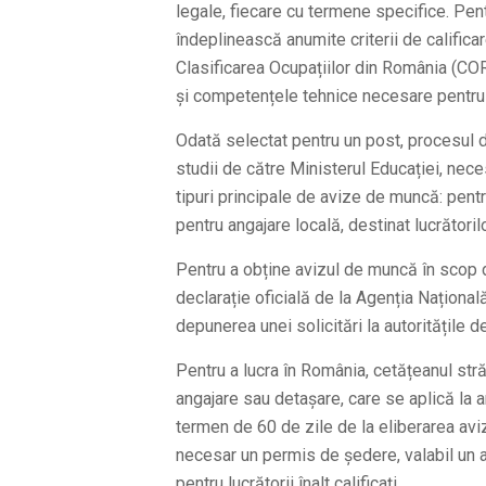
legale, fiecare cu termene specifice. Pent
îndeplinească anumite criterii de calific
Clasificarea Ocupațiilor din România (COR
și competențele tehnice necesare pentru 
Odată selectat pentru un post, procesul
studii de către Ministerul Educației, nec
tipuri principale de avize de muncă: pentru
pentru angajare locală, destinat lucrători
Pentru a obține avizul de muncă în scop d
declarație oficială de la Agenția Națion
depunerea unei solicitări la autoritățile d
Pentru a lucra în România, cetățeanul str
angajare sau detașare, care se aplică la 
termen de 60 de zile de la eliberarea aviz
necesar un permis de ședere, valabil un a
pentru lucrătorii înalt calificați.