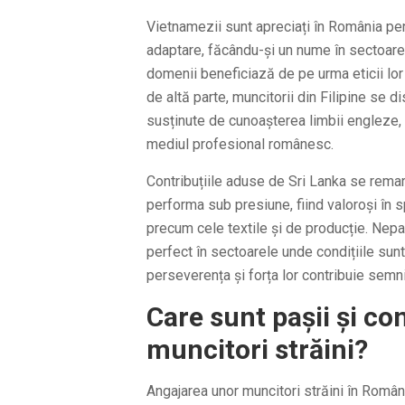
Vietnamezii sunt apreciați în România pe
adaptare, făcându-și un nume în sectoare 
domenii beneficiază de pe urma eticii lor 
de altă parte, muncitorii din Filipine se d
susținute de cunoașterea limbii engleze, 
mediul profesional românesc.
Contribuțiile aduse de Sri Lanka se rema
performa sub presiune, fiind valoroși în spe
precum cele textile și de producție. Nepal
perfect în sectoarele unde condițiile sunt 
perseverența și forța lor contribuie semnif
Care sunt pașii și co
muncitori străini?
Angajarea unor muncitori străini în Româ