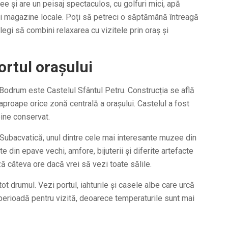
e și are un peisaj spectaculos, cu golfuri mici, apă
și magazine locale. Poți să petreci o săptămână întreagă
alegi să combini relaxarea cu vizitele prin oraș și
ortul orașului
 Bodrum este Castelul Sfântul Petru. Construcția se află
 aproape orice zonă centrală a orașului. Castelul a fost
 bine conservat.
 Subacvatică, unul dintre cele mai interesante muzee din
e din epave vechi, amfore, bijuterii și diferite artefacte
 câteva ore dacă vrei să vezi toate sălile.
tot drumul. Vezi portul, iahturile și casele albe care urcă
perioadă pentru vizită, deoarece temperaturile sunt mai