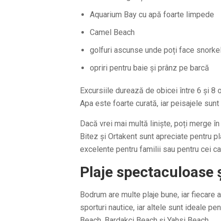
Aquarium Bay cu apă foarte limpede
Camel Beach
golfuri ascunse unde poți face snorke
opriri pentru baie și prânz pe barcă
Excursiile durează de obicei între 6 și 8 o
Apa este foarte curată, iar peisajele sunt
Dacă vrei mai multă liniște, poți merge 
Bitez și Ortakent sunt apreciate pentru pl
excelente pentru familii sau pentru cei ca
Plaje spectaculoase ș
Bodrum are multe plaje bune, iar fiecare ar
sporturi nautice, iar altele sunt ideale p
Beach, Bardakci Beach și Yahsi Beach.