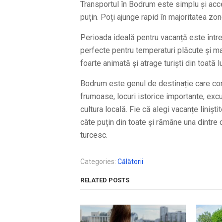
Transportul în Bodrum este simplu și acces
puțin. Poți ajunge rapid în majoritatea zon
Perioada ideală pentru vacanță este între
perfecte pentru temperaturi plăcute și mai
foarte animată și atrage turiști din toată 
Bodrum este genul de destinație care com
frumoase, locuri istorice importante, exc
cultura locală. Fie că alegi vacanțe liniș
câte puțin din toate și rămâne una dintre 
turcesc.
Categories:
Călătorii
RELATED POSTS