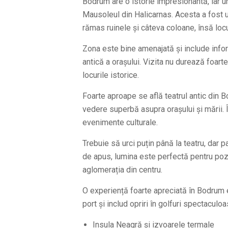
Bodrum are o istorie impresionantă, iar u
Mausoleul din Halicarnas. Acesta a fost u
rămas ruinele și câteva coloane, însă locu
Zona este bine amenajată și include info
antică a orașului. Vizita nu durează foart
locurile istorice.
Foarte aproape se află teatrul antic din
vedere superbă asupra orașului și mării.
evenimente culturale.
Trebuie să urci puțin până la teatru, dar 
de apus, lumina este perfectă pentru poz
aglomerația din centru.
O experiență foarte apreciată în Bodrum e
port și includ opriri în golfuri spectaculo
Insula Neagră și izvoarele termale