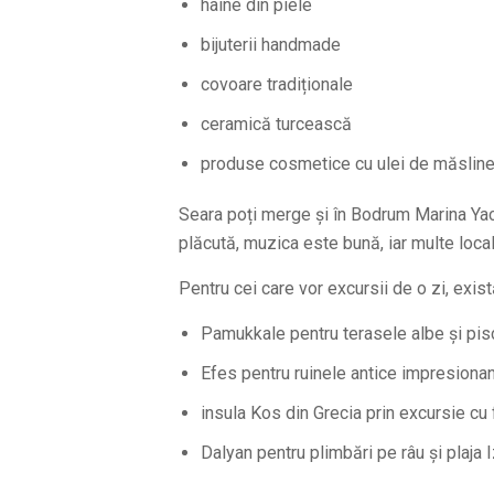
haine din piele
bijuterii handmade
covoare tradiționale
ceramică turcească
produse cosmetice cu ulei de măslin
Seara poți merge și în Bodrum Marina Yac
plăcută, muzica este bună, iar multe loca
Pentru cei care vor excursii de o zi, exis
Pamukkale pentru terasele albe și pis
Efes pentru ruinele antice impresiona
insula Kos din Grecia prin excursie cu 
Dalyan pentru plimbări pe râu și plaja 