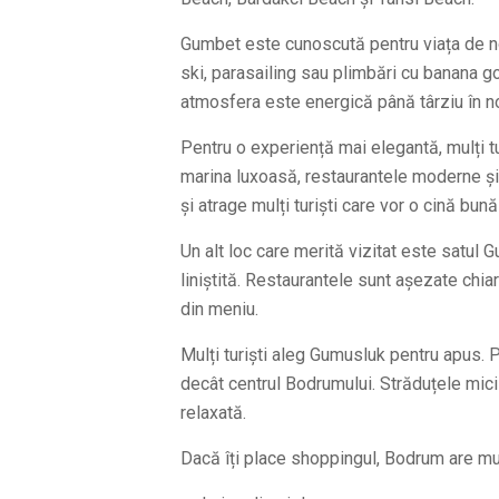
Gumbet este cunoscută pentru viața de noap
ski, parasailing sau plimbări cu banana gon
atmosfera este energică până târziu în n
Pentru o experiență mai elegantă, mulți t
marina luxoasă, restaurantele moderne ș
și atrage mulți turiști care vor o cină bu
Un alt loc care merită vizitat este satul
liniștită. Restaurantele sunt așezate chia
din meniu.
Mulți turiști aleg Gumusluk pentru apus. 
decât centrul Bodrumului. Străduțele mici
relaxată.
Dacă îți place shoppingul, Bodrum are mul