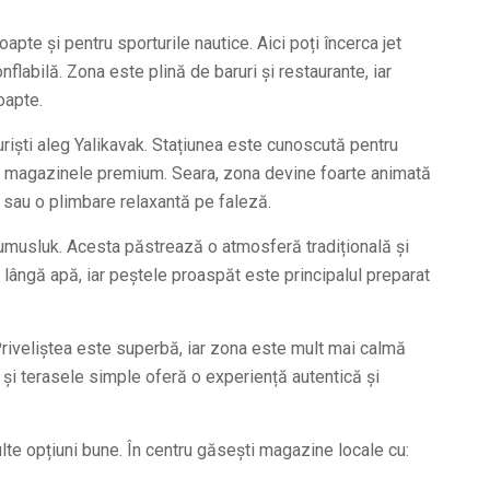
te și pentru sporturile nautice. Aici poți încerca jet
flabilă. Zona este plină de baruri și restaurante, iar
oapte.
uriști aleg Yalikavak. Stațiunea este cunoscută pentru
i magazinele premium. Seara, zona devine foarte animată
nă sau o plimbare relaxantă pe faleză.
 Gumusluk. Acesta păstrează o atmosferă tradițională și
r lângă apă, iar peștele proaspăt este principalul preparat
Priveliștea este superbă, iar zona este mult mai calmă
 și terasele simple oferă o experiență autentică și
te opțiuni bune. În centru găsești magazine locale cu: