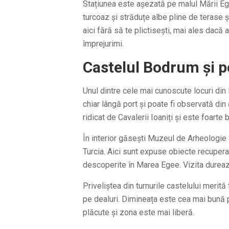
Stațiunea este așezată pe malul Mării Ege
turcoaz și străduțe albe pline de terase 
aici fără să te plictisești, mai ales dacă 
împrejurimi.
Castelul Bodrum și p
Unul dintre cele mai cunoscute locuri din
chiar lângă port și poate fi observată din
ridicat de Cavalerii Ioaniți și este foarte
În interior găsești Muzeul de Arheologie
Turcia. Aici sunt expuse obiecte recuperat
descoperite în Marea Egee. Vizita durează
Priveliștea din turnurile castelului merită 
pe dealuri. Dimineața este cea mai bună 
plăcute și zona este mai liberă.