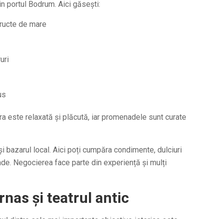
in portul Bodrum. Aici găsești:
fructe de mare
uri
us
a este relaxată și plăcută, iar promenadele sunt curate
i bazarul local. Aici poți cumpăra condimente, dulciuri
de. Negocierea face parte din experiență și mulți
nas și teatrul antic