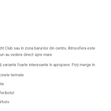
e
ht Club sau în zona barurilor din centru. Atmosfera este
luri au vedere direct spre mare.
tă variante foarte interesante în apropiere. Poți merge în:
cinele termale
nte
feribotul
Iztuzu