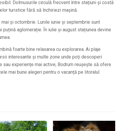
ibil. Dolmusurile circulă frecvent între stațiuni și costă
elor turistice fără să închiriezi mașină.
 mai și octombrie. Lunile iunie și septembrie sunt
 puțină aglomerație. În iulie și august stațiunea devine
lumea.
bină foarte bine relaxarea cu explorarea. Ai plaje
ursii interesante și multe zone unde poți descoperi
tite sau experiențe mai active, Bodrum reușește să ofere
cele mai bune alegeri pentru o vacanță pe litoralul