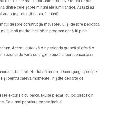
nul dintre cele mai importante obiective istorice este
na dintre cele șapte minuni ale lumii antice. Astăzi au
l are o importanță istorică uriașă.
rmații despre construcția mausoleului și despre perioada
e mult, însă merită inclusă în program dacă îți plac
 Bodrum. Acesta datează din perioada greacă și oferă o
 În sezonul de vară se organizează uneori concerte și
panorama face tot efortul să merite. Dacă ajungi aproape
e și pentru câteva momente liniștite departe de
ste excursia cu barca. Multe plecări au loc direct din
ase. Cele mai populare trasee includ: