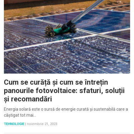
Cum se curăță și cum se întrețin
panourile fotovoltaice: sfaturi, soluții
și recomandări
Energia solară este o sursă de energie curată și sustenabilă care a
câștigat tot mai…
TEHNOLOGIE
|
noiembrie 21, 2023