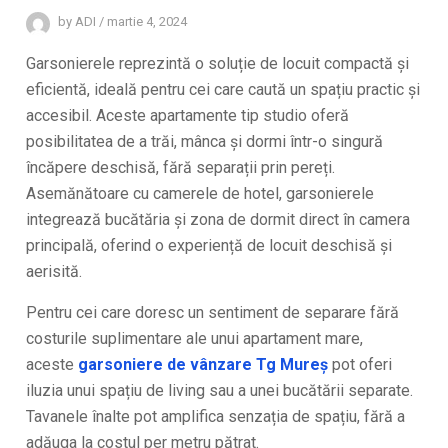
by
ADI
/
martie 4, 2024
Garsonierele reprezintă o soluție de locuit compactă și
eficientă, ideală pentru cei care caută un spațiu practic și
accesibil. Aceste apartamente tip studio oferă
posibilitatea de a trăi, mânca și dormi într-o singură
încăpere deschisă, fără separații prin pereți.
Asemănătoare cu camerele de hotel, garsonierele
integrează bucătăria și zona de dormit direct în camera
principală, oferind o experiență de locuit deschisă și
aerisită.
Pentru cei care doresc un sentiment de separare fără
costurile suplimentare ale unui apartament mare,
aceste
garsoniere de vânzare Tg Mureş
pot oferi
iluzia unui spațiu de living sau a unei bucătării separate.
Tavanele înalte pot amplifica senzația de spațiu, fără a
adăuga la costul per metru pătrat.