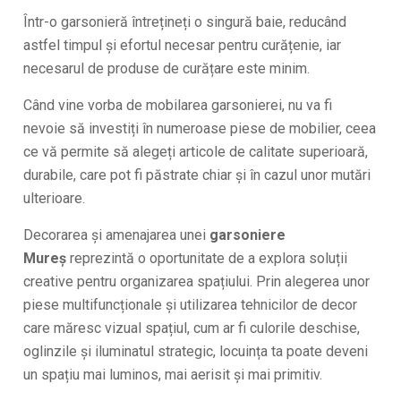
Într-o garsonieră întrețineți o singură baie, reducând
astfel timpul și efortul necesar pentru curățenie, iar
necesarul de produse de curățare este minim.
Când vine vorba de mobilarea garsonierei, nu va fi
nevoie să investiți în numeroase piese de mobilier, ceea
ce vă permite să alegeți articole de calitate superioară,
durabile, care pot fi păstrate chiar și în cazul unor mutări
ulterioare.
Decorarea și amenajarea unei
garsoniere
Mureș
reprezintă o oportunitate de a explora soluții
creative pentru organizarea spațiului. Prin alegerea unor
piese multifuncționale și utilizarea tehnicilor de decor
care măresc vizual spațiul, cum ar fi culorile deschise,
oglinzile și iluminatul strategic, locuința ta poate deveni
un spațiu mai luminos, mai aerisit și mai primitiv.