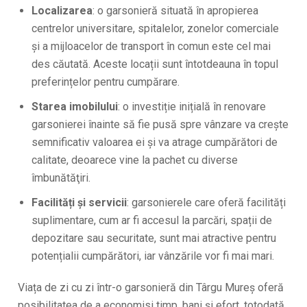
Localizarea
: o garsonieră situată în apropierea
centrelor universitare, spitalelor, zonelor comerciale
și a mijloacelor de transport în comun este cel mai
des căutată. Aceste locații sunt întotdeauna în topul
preferințelor pentru cumpărare.
Starea imobilului
: o investiție inițială în renovare
garsonierei înainte să fie pusă spre vânzare va crește
semnificativ valoarea ei și va atrage cumpărători de
calitate, deoarece vine la pachet cu diverse
îmbunătăţiri.
Facilități și servicii
: garsonierele care oferă facilități
suplimentare, cum ar fi accesul la parcări, spații de
depozitare sau securitate, sunt mai atractive pentru
potențialii cumpărători, iar vânzările vor fi mai mari.
Viața de zi cu zi într-o garsonieră din Târgu Mureş oferă
posibilitatea de a economisi timp, bani și efort, totodată