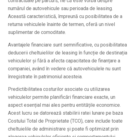
contractuale pe parcurs, fie că este vorba despre
numărul de autovehicule sau perioada de leasing.
Această caracteristică, împreună cu posibilitatea de a
returna vehiculele înainte de termen, oferă un nivel
suplimentar de comoditate.
Avantajele financiare sunt semnificative, cu posibilitatea
deducerii cheltuielilor de leasing în funcție de destinația
vehiculelor și fără a afecta capacitatea de finanțare a
companiei, având în vedere că autovehiculele nu sunt
înregistrate în patrimoniul acesteia.
Predictibilitatea costurilor asociate cu utilizarea
vehiculelor permite planificări financiare exacte, un
aspect esențial mai ales pentru entitățile economice.
Acest lucru se datorează stabilirii ratei lunare pe baza
Costului Total de Proprietate (TCO), care include toate
cheltuielile de administrare și poate fi optimizat prin
alegerea vehiculelor eficiente și comportamentului