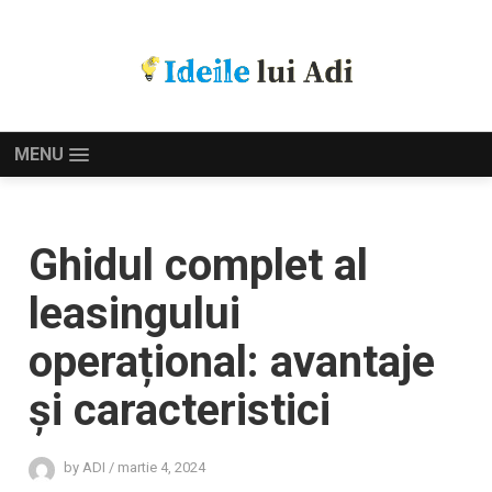
MENU
Ghidul complet al
leasingului
operațional: avantaje
și caracteristici
by
ADI
/
martie 4, 2024