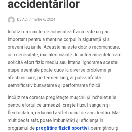
accidentărilor
by
ADI
/
martie 6, 2024
Încălzirea înainte de activitatea fizică este un pas
important pentru a menține corpul în siguranță și a
preveni leziunile. Aceasta nu este doar o recomandare,
ci o necesitate, mai ales înainte de antrenamentele care
solicită efort fizic mediu sau intens. Ignorarea acestei
etape esențiale poate duce la diverse probleme și
afecțiuni care, pe termen lung, ar putea afecta
semnificativ bunăstarea și performanța fizică.
Încălzirea corectă pregătește mușchii și încheieturile
pentru efortul ce urmează, crește fluxul sanguin și
flexibilitatea, reducând astfel riscul de accidentări. Mai
mult decât atât, poate îmbunătăți și eficiența în
programul de
pregătire fizică sportivi
, permițându-ți