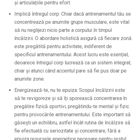
și articulațiile pentru efort.
Implică întregul corp: Chiar dacă antrenamentul tău se
concentrează pe anumite grupe musculare, este vital
să nu neglijezi nicio parte a corpului în timpul
încălzirii. O abordare holistică asigură că fiecare zonă
este pregătită pentru activitate, indiferent de
specificul antrenamentului. Acest lucru este esențial,
deoarece întregul corp lucrează ca un sistem integrat,
chiar și atunci când accentul pare să fie pus doar pe
anumite zone.
Energizează-te, nu te epuiza: Scopul încălzirii este
să te revigoreze și să îți sporească concentrarea în
pregătire fizică sportivi, pregătindu-te mental și fizic
pentru provocările antrenamentului. Este important să
găsești un echilibru, astfel încât rutina de încălzire să
fie efectuată cu seriozitate și concentrare, fără a
epuiza resursele energetice necesare pentru restul