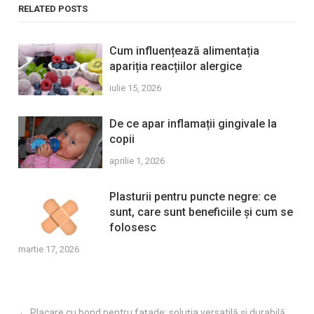
RELATED POSTS
Cum influențează alimentația
apariția reacțiilor alergice
iulie 15, 2026
De ce apar inflamații gingivale la
copii
aprilie 1, 2026
Plasturii pentru puncte negre: ce
sunt, care sunt beneficiile și cum se
folosesc
martie 17, 2026
←
Placare cu bond pentru fațade: soluția versatilă și durabilă