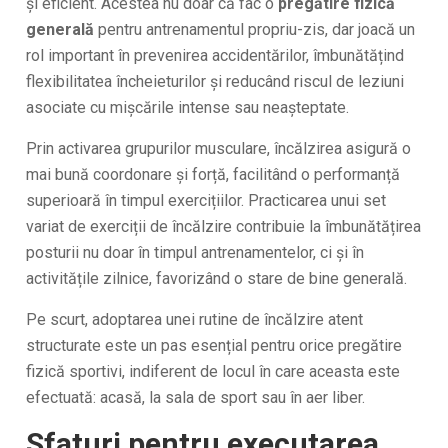
și eficient. Acestea nu doar că fac o
pregătire fizică
generală
pentru antrenamentul propriu-zis, dar joacă un
rol important în prevenirea accidentărilor, îmbunătățind
flexibilitatea încheieturilor și reducând riscul de leziuni
asociate cu mișcările intense sau neașteptate.
Prin activarea grupurilor musculare, încălzirea asigură o
mai bună coordonare și forță, facilitând o performanță
superioară în timpul exercițiilor. Practicarea unui set
variat de exerciții de încălzire contribuie la îmbunătățirea
posturii nu doar în timpul antrenamentelor, ci și în
activitățile zilnice, favorizând o stare de bine generală.
Pe scurt, adoptarea unei rutine de încălzire atent
structurate este un pas esențial pentru orice pregătire
fizică sportivi, indiferent de locul în care aceasta este
efectuată: acasă, la sala de sport sau în aer liber.
Sfaturi pentru executarea