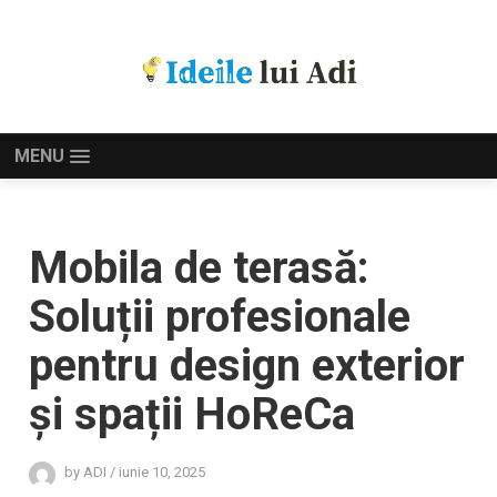
MENU
Mobila de terasă:
Soluții profesionale
pentru design exterior
și spații HoReCa
by
ADI
/
iunie 10, 2025