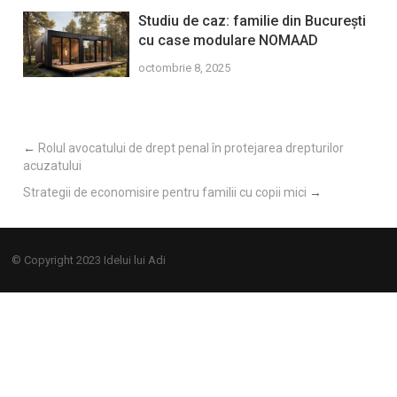
Studiu de caz: familie din București
cu case modulare NOMAAD
octombrie 8, 2025
←
Rolul avocatului de drept penal în protejarea drepturilor
acuzatului
Strategii de economisire pentru familii cu copii mici
→
© Copyright 2023
Idelui lui Adi