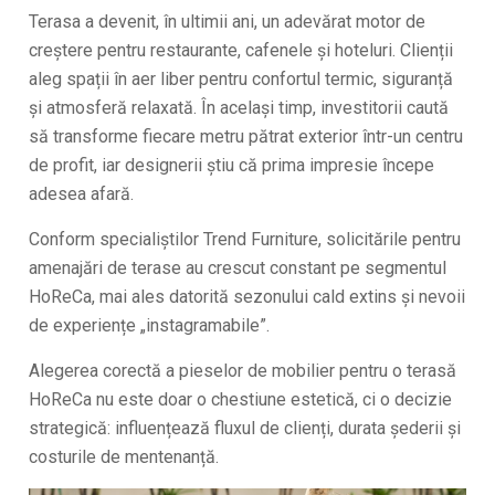
Terasa a devenit, în ultimii ani, un adevărat motor de
creștere pentru restaurante, cafenele și hoteluri. Clienții
aleg spații în aer liber pentru confortul termic, siguranță
și atmosferă relaxată. În același timp, investitorii caută
să transforme fiecare metru pătrat exterior într-un centru
de profit, iar designerii știu că prima impresie începe
adesea afară.
Conform specialiștilor Trend Furniture, solicitările pentru
amenajări de terase au crescut constant pe segmentul
HoReCa, mai ales datorită sezonului cald extins și nevoii
de experiențe „instagramabile”.
Alegerea corectă a pieselor de mobilier pentru o terasă
HoReCa nu este doar o chestiune estetică, ci o decizie
strategică: influențează fluxul de clienți, durata șederii și
costurile de mentenanță.