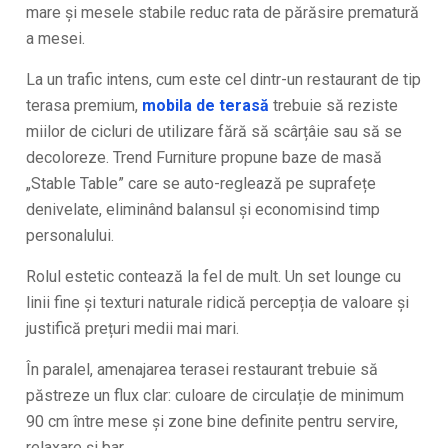
mare și mesele stabile reduc rata de părăsire prematură
a mesei.
La un trafic intens, cum este cel dintr-un restaurant de tip
terasa premium,
mobila de terasă
trebuie să reziste
miilor de cicluri de utilizare fără să scârțâie sau să se
decoloreze. Trend Furniture propune baze de masă
„Stable Table” care se auto-reglează pe suprafețe
denivelate, eliminând balansul și economisind timp
personalului.
Rolul estetic contează la fel de mult. Un set lounge cu
linii fine și texturi naturale ridică percepția de valoare și
justifică prețuri medii mai mari.
În paralel, amenajarea terasei restaurant trebuie să
păstreze un flux clar: culoare de circulație de minimum
90 cm între mese și zone bine definite pentru servire,
relaxare și bar.