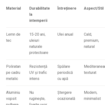
Material
Durabilitate
Întreținere
Aspect/Stil
la
intemperii
Lemn de
15-20 ani,
Ulei anual
Cald,
tec
uleiuri
premium,
naturale
natural
protectoare
Poliratan
Rezistență
Spălare
Mediteranea
pe cadru
UV și trafic
periodică
texturat
metalic
intens
cu apă
Aluminiu
Nu
Ștergere
Modern,
vopsit
ruginește,
ocazională
minimalist
pulbere
foarte ușor