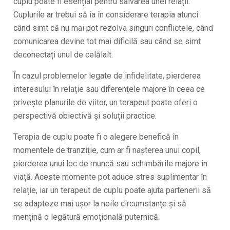
cuplu poate fi esențial pentru salvarea unei relații.
Cuplurile ar trebui să ia în considerare terapia atunci
când simt că nu mai pot rezolva singuri conflictele, când
comunicarea devine tot mai dificilă sau când se simt
deconectați unul de celălalt.
În cazul problemelor legate de infidelitate, pierderea
interesului în relație sau diferențele majore în ceea ce
privește planurile de viitor, un terapeut poate oferi o
perspectivă obiectivă și soluții practice.
Terapia de cuplu poate fi o alegere benefică în
momentele de tranziție, cum ar fi nașterea unui copil,
pierderea unui loc de muncă sau schimbările majore în
viață. Aceste momente pot aduce stres suplimentar în
relație, iar un terapeut de cuplu poate ajuta partenerii să
se adapteze mai ușor la noile circumstanțe și să
mențină o legătură emoțională puternică.